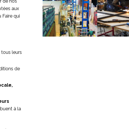
ur de nos
ptées aux
 Faire qui
tous leurs
itions de
ocale,
eurs
ibuent à la