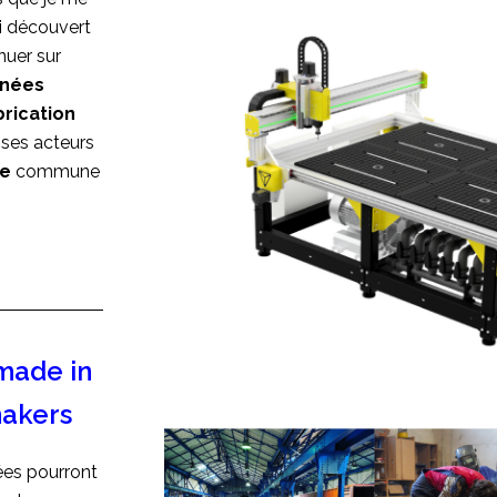
ai découvert
inuer sur
nnées
brication
 ses acteurs
me
commune
made in
 makers
ées pourront