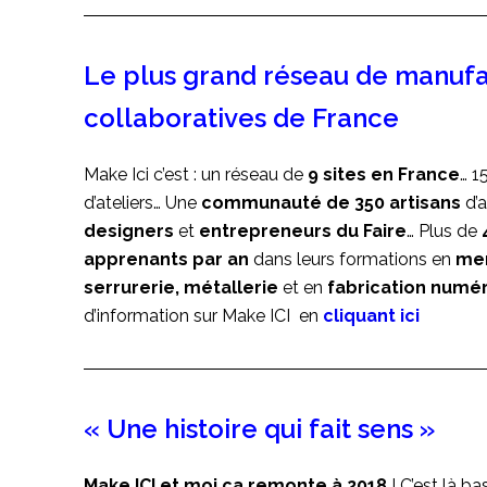
Le plus grand réseau de manuf
collaboratives de France
Make Ici c’est : un réseau de
9 sites en France
… 1
d’ateliers… Une
communauté de 350 artisans
d’a
designers
et
entrepreneurs du Faire
… Plus de
apprenants par an
dans leurs formations en
men
serrurerie, métallerie
et en
fabrication numé
d’information sur Make ICI en
cliquant ici
« Une histoire qui fait sens »
Make ICI et moi ça remonte à 2018
! C’est là b