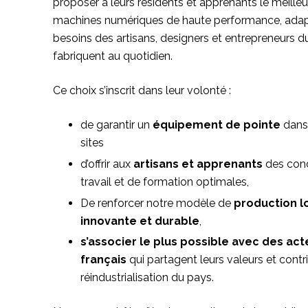
proposer à leurs résidents et apprenants le meille
machines numériques de haute performance, ada
besoins des artisans, designers et entrepreneurs du
fabriquent au quotidien.
Ce choix s’inscrit dans leur volonté :
de garantir un
équipement de pointe
dans 
sites
d’offrir aux
artisans et apprenants
des cond
travail et de formation optimales,
De renforcer notre modèle de
production l
innovante et durable
,
s’associer le plus possible avec des act
français
qui partagent leurs valeurs et contr
réindustrialisation du pays.