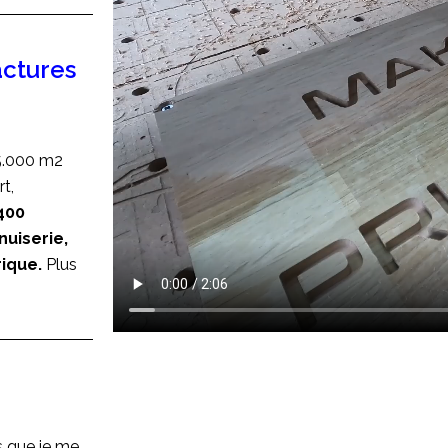
actures
5.000 m2
rt,
400
uiserie,
rique.
Plus
as que je me