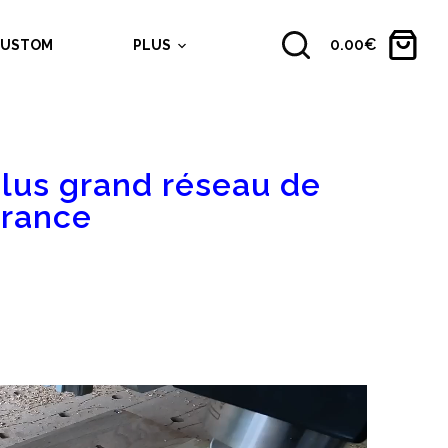
0.00
€
CUSTOM
PLUS
plus grand réseau de
France